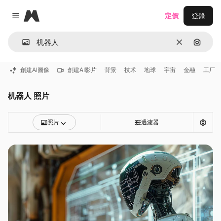
Magnific
定價
登錄
Close menu
清除
通過圖
創建AI圖像
創建AI影片
背景
技术
地球
宇宙
金融
工厂
机器人 照片
照片
過濾器