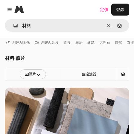
Magnific
定價
登錄
Close menu
清除
通過圖
創建AI圖像
創建AI影片
背景
厨房
建筑
大理石
自然
农业
材料 照片
照片
過濾器