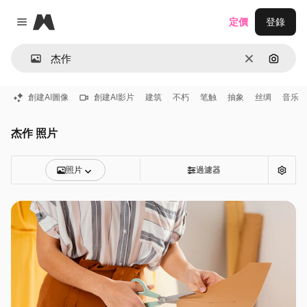
Magnific
定價
登錄
Close menu
清除
通過圖
創建AI圖像
創建AI影片
建筑
不朽
笔触
抽象
丝绸
音乐
杰作 照片
照片
過濾器