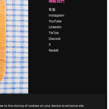
公司
聯絡我們
定價
客服
關於我們
Instagram
評論
YouTube
工作機會
LinkedIn
搜索趨勢
TikTok
博客
Discord
聚會活動
X
Slidesgo
Reddit
出售內容
新聞室
正在尋找
magnific.ai
ree to the storing of cookies on your device to enhance site