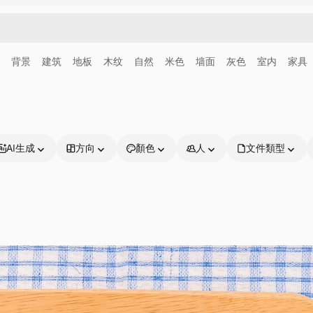
背景
建筑
地板
木纹
自然
米色
墙面
灰色
室内
家具
AI生成
方向
顏色
人
文件類型