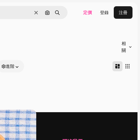
定價
登錄
注冊
清除
通過圖像搜索
搜尋
相
關
進階