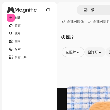
創建
創建AI圖像
創建AI影片
首頁
搜尋
板 照片
圖庫
探索
照片
許可
所有工具
所有圖像
矢量
插圖
照片
PSD
模板
模型
視頻
片段
動態圖形
影片範本
圖標
3D模型