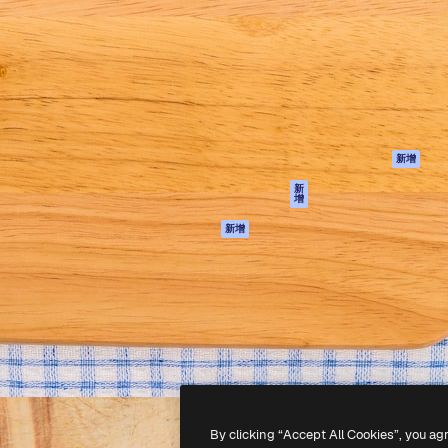
產品
開始使用
佳作品的創意平台。擁有超過
Spaces
Academy
，涵蓋創意人士、企業、代理商
AI助手
文件
AI圖像生成器
客服
港)
AI視頻生成器
使用條款
AI語音生成器
隱私政策
圖庫內容
原創作品
新增
MCP用於
Cookie 政策
新
增
Claude/ChatGPT
信任中心
AI助手
新增
聯盟夥伴
API
企業
流動應用程式
所有Magnific工具
-
2026
Freepik Company S.L.U.
版權所有
.
By clicking “Accept All Cookies”, you ag