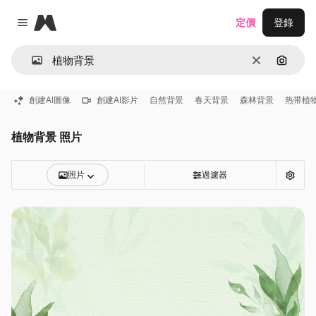
Magnific
定價
登錄
Close menu
清除
通過圖
創建AI圖像
創建AI影片
自然背景
春天背景
森林背景
热带植
植物背景 照片
照片
過濾器