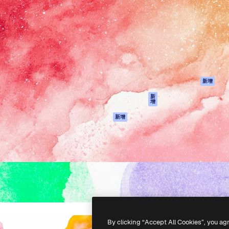
產品
開始使用
佳作品的創意平台。擁有超過
Spaces
Academy
，涵蓋創意人士、企業、代理商
AI助手
文件
AI圖像生成器
客服
港)
AI視頻生成器
使用條款
AI語音生成器
隱私政策
圖庫內容
原創作品
新增
MCP用於
Cookie 政策
新
增
Claude/ChatGPT
信任中心
AI助手
新增
聯盟夥伴
API
企業
流動應用程式
所有Magnific工具
-
2026
Freepik Company S.L.U.
版權所有
.
By clicking “Accept All Cookies”, you ag