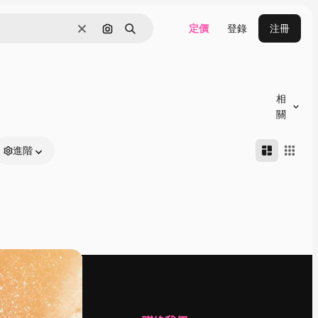
定價
登錄
注冊
清除
通過圖像搜索
搜尋
相
關
進階