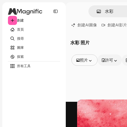
創建
創建AI圖像
創建AI影片
首頁
搜尋
水彩 照片
圖庫
探索
照片
許可
所有工具
所有圖像
矢量
插圖
照片
PSD
模板
模型
視頻
片段
動態圖形
影片範本
圖標
3D模型