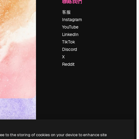
公司
聯絡我們
定價
客服
關於我們
Instagram
評論
YouTube
工作機會
LinkedIn
搜索趨勢
TikTok
博客
Discord
聚會活動
X
Slidesgo
Reddit
出售內容
新聞室
正在尋找
magnific.ai
ree to the storing of cookies on your device to enhance site