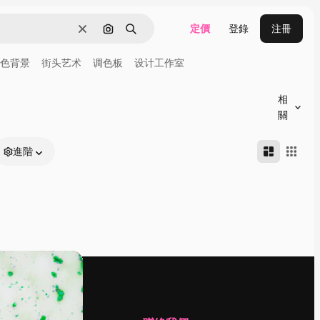
定價
登錄
注冊
清除
通過圖像搜索
搜尋
色背景
街头艺术
调色板
设计工作室
相
關
進階