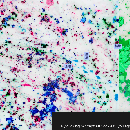
產品
開始使用
佳作品的創意平台。擁有超過
Spaces
Academy
，涵蓋創意人士、企業、代理商
AI助手
文件
AI圖像生成器
客服
港)
AI視頻生成器
使用條款
AI語音生成器
隱私政策
圖庫內容
原創作品
新增
MCP用於
Cookie 政策
新
增
Claude/ChatGPT
信任中心
AI助手
新增
聯盟夥伴
API
企業
流動應用程式
所有Magnific工具
-
2026
Freepik Company S.L.U.
版權所有
.
By clicking “Accept All Cookies”, you ag