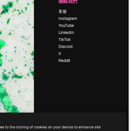
公司
聯絡我們
定價
客服
關於我們
Instagram
評論
YouTube
工作機會
LinkedIn
搜索趨勢
TikTok
博客
Discord
聚會活動
X
Slidesgo
Reddit
出售內容
新聞室
正在尋找
magnific.ai
ree to the storing of cookies on your device to enhance site