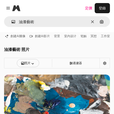
Magnific
定價
登錄
Close menu
清除
通過圖
創建AI圖像
創建AI影片
背景
室内设计
笔触
冥想
工作室
油漆藝術 照片
照片
過濾器