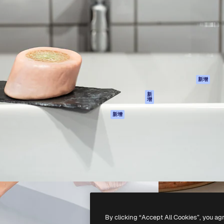
產品
開始使用
佳作品的創意平台。擁有超過
Spaces
Academy
，涵蓋創意人士、企業、代理商
AI助手
文件
AI圖像生成器
客服
港)
AI視頻生成器
使用條款
AI語音生成器
隱私政策
圖庫內容
原創作品
新增
MCP用於
Cookie 政策
新
增
Claude/ChatGPT
信任中心
AI助手
新增
聯盟夥伴
API
企業
流動應用程式
所有Magnific工具
-
2026
Freepik Company S.L.U.
版權所有
.
By clicking “Accept All Cookies”, you ag