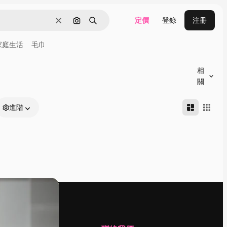
定價
登錄
注冊
清除
通過圖像搜索
搜尋
家庭生活
毛巾
相
關
進階