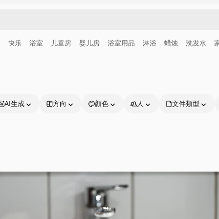
快乐
浴室
儿童房
婴儿房
浴室用品
淋浴
蜡烛
洗发水
AI生成
方向
顏色
人
文件類型