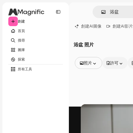
創建
創建AI圖像
創建AI影片
首頁
搜尋
浴盆 照片
圖庫
探索
照片
許可
所有工具
所有圖像
矢量
插圖
照片
PSD
模板
模型
視頻
片段
動態圖形
影片範本
圖標
3D模型