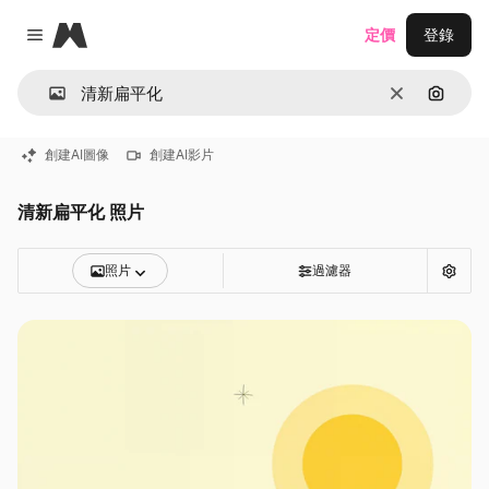
Magnific
定價
登錄
Close menu
清除
通過圖
創建AI圖像
創建AI影片
清新扁平化 照片
照片
過濾器