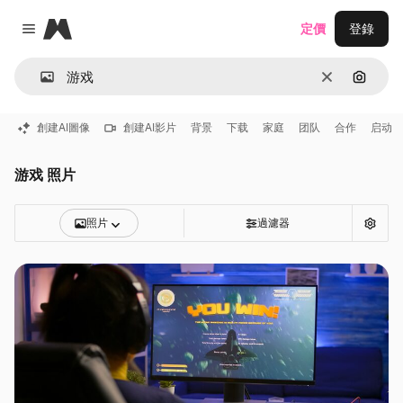
Magnific
定價
登錄
Close menu
清除
通過圖
創建AI圖像
創建AI影片
背景
下载
家庭
团队
合作
启动
游戏 照片
照片
過濾器