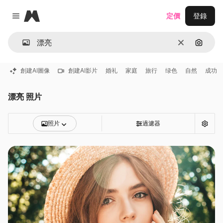
Magnific
定價
登錄
Close menu
清除
通過圖
創建AI圖像
創建AI影片
婚礼
家庭
旅行
绿色
自然
成功
漂亮 照片
照片
過濾器