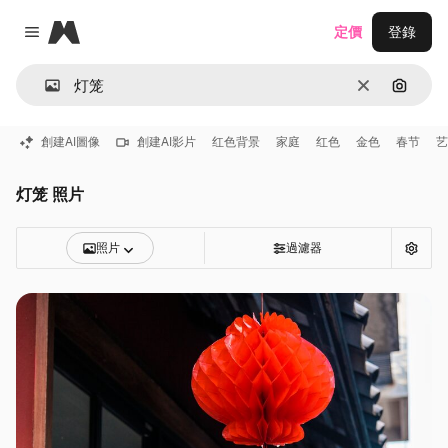
Magnific
定價
登錄
Close menu
清除
通過圖
創建AI圖像
創建AI影片
红色背景
家庭
红色
金色
春节
艺
灯笼 照片
照片
過濾器