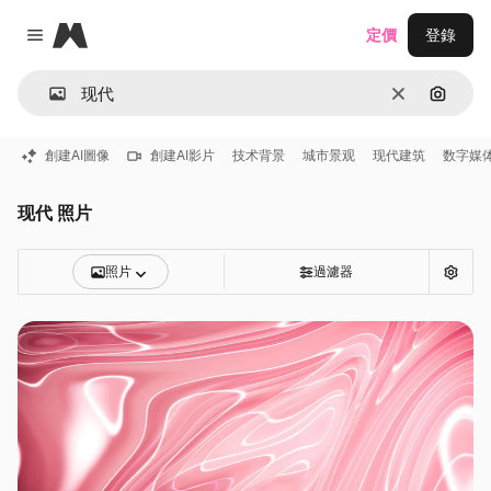
Magnific
定價
登錄
Close menu
清除
通過圖
創建AI圖像
創建AI影片
技术背景
城市景观
现代建筑
数字媒
现代 照片
照片
過濾器