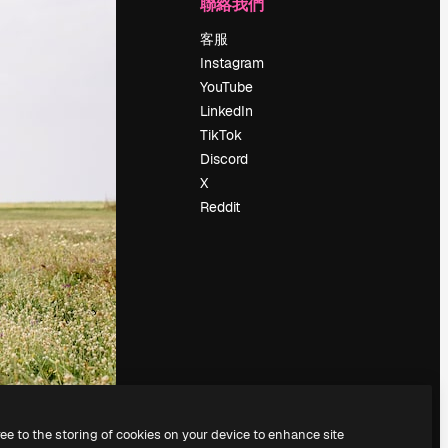
公司
聯絡我們
定價
客服
關於我們
Instagram
評論
YouTube
工作機會
LinkedIn
搜索趨勢
TikTok
博客
Discord
聚會活動
X
Slidesgo
Reddit
出售內容
新聞室
正在尋找
magnific.ai
ree to the storing of cookies on your device to enhance site