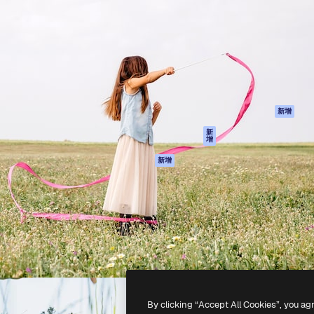
產品
開始使用
佳作品的創意平台。擁有超過
Spaces
Academy
，涵蓋創意人士、企業、代理商
AI助手
文件
AI圖像生成器
客服
港)
AI視頻生成器
使用條款
AI語音生成器
隱私政策
圖庫內容
原創作品
新增
MCP用於
Cookie 政策
新
增
Claude/ChatGPT
信任中心
AI助手
新增
聯盟夥伴
API
企業
流動應用程式
所有Magnific工具
-
2026
Freepik Company S.L.U.
版權所有
.
By clicking “Accept All Cookies”, you ag