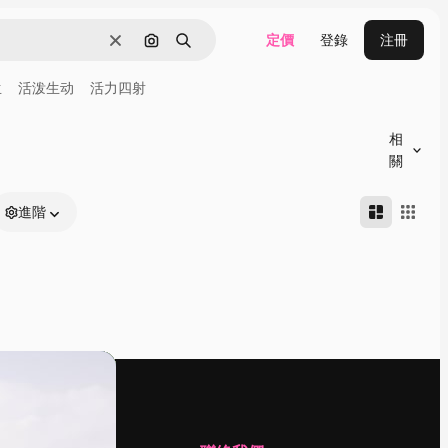
定價
登錄
注冊
清除
通過圖像搜索
搜尋
生
活泼生动
活力四射
相
關
進階