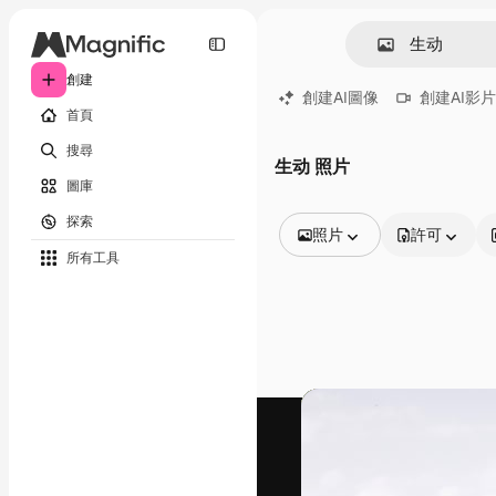
創建
創建AI圖像
創建AI影片
首頁
搜尋
生动 照片
圖庫
探索
照片
許可
所有工具
所有圖像
矢量
插圖
照片
PSD
模板
模型
視頻
片段
動態圖形
影片範本
圖標
3D模型