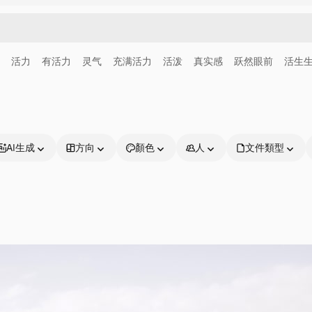
活力
有活力
灵气
充满活力
活泼
真实感
跃然眼前
活生
AI生成
方向
顏色
人
文件類型