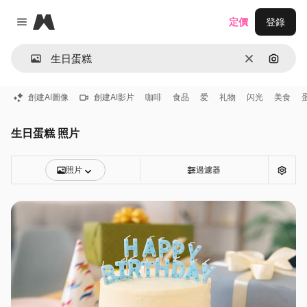
Magnific
定價
登錄
Close menu
清除
通過圖
創建AI圖像
創建AI影片
咖啡
食品
爱
礼物
闪光
美食
生日蛋糕 照片
照片
過濾器