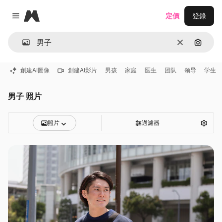
Magnific
定價
登錄
Close menu
清除
通過圖
創建AI圖像
創建AI影片
男孩
家庭
医生
团队
领导
学生
男子 照片
照片
過濾器