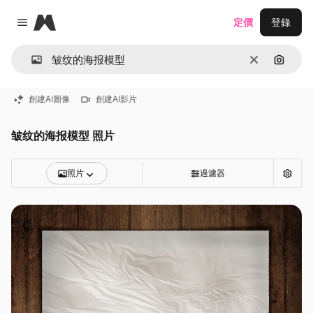
Magnific
定價
登錄
Close menu
清除
通過圖
創建AI圖像
創建AI影片
皱纹的海报模型 照片
照片
過濾器