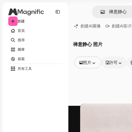
創建
創建AI圖像
創建AI影片
首頁
搜尋
禅意静心 照片
圖庫
探索
照片
許可
所有工具
所有圖像
矢量
插圖
照片
PSD
模板
模型
視頻
片段
動態圖形
影片範本
圖標
3D模型