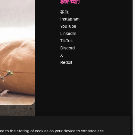
公司
聯絡我們
定價
客服
關於我們
Instagram
評論
YouTube
工作機會
LinkedIn
搜索趨勢
TikTok
博客
Discord
聚會活動
X
Slidesgo
Reddit
出售內容
新聞室
正在尋找
magnific.ai
ree to the storing of cookies on your device to enhance site