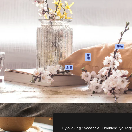
產品
開始使用
佳作品的創意平台。擁有超過
Spaces
Academy
，涵蓋創意人士、企業、代理商
AI助手
文件
AI圖像生成器
客服
港)
AI視頻生成器
使用條款
AI語音生成器
隱私政策
圖庫內容
原創作品
新增
MCP用於
Cookie 政策
新
增
Claude/ChatGPT
信任中心
AI助手
新增
聯盟夥伴
API
企業
流動應用程式
所有Magnific工具
-
2026
Freepik Company S.L.U.
版權所有
.
By clicking “Accept All Cookies”, you ag