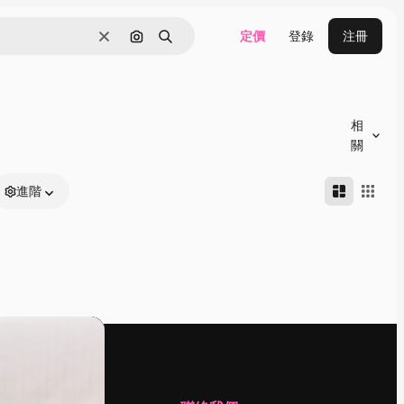
定價
登錄
注冊
清除
通過圖像搜索
搜尋
相
關
進階