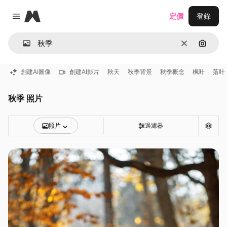
Magnific
定價
登錄
Close menu
清除
通過圖
創建AI圖像
創建AI影片
秋天
秋季背景
秋季概念
枫叶
落叶
秋季 照片
照片
過濾器