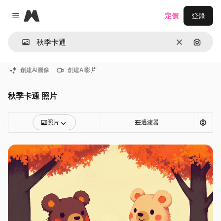
Magnific
定價
登錄
Close menu
清除
通過圖
創建AI圖像
創建AI影片
秋季卡通 照片
照片
過濾器