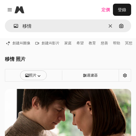
Magnific
定價
登錄
Close menu
清除
通過圖
創建AI圖像
創建AI影片
家庭
希望
教育
慈善
帮助
冥想
移情 照片
照片
過濾器