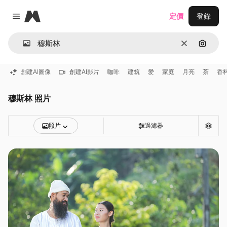
Magnific
定價
登錄
Close menu
清除
通過圖
創建AI圖像
創建AI影片
咖啡
建筑
爱
家庭
月亮
茶
香
穆斯林 照片
照片
過濾器