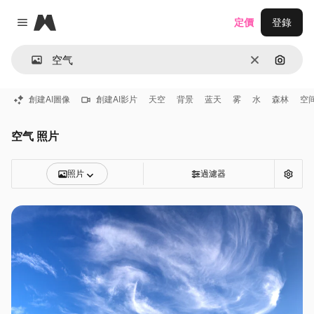
Magnific
定價
登錄
Close menu
清除
通過圖
創建AI圖像
創建AI影片
天空
背景
蓝天
雾
水
森林
空
空气 照片
照片
過濾器