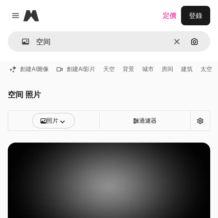
Magnific
定價
登錄
Close menu
清除
通過圖
創建AI圖像
創建AI影片
天空
背景
城市
房间
建筑
太空
空间 照片
照片
過濾器