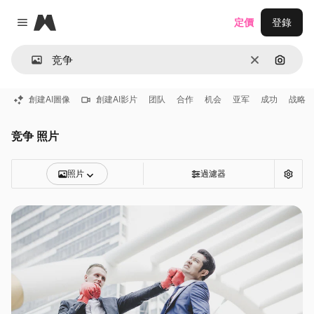
Magnific
定價
登錄
Close menu
清除
通過圖
創建AI圖像
創建AI影片
团队
合作
机会
亚军
成功
战略
竞争 照片
照片
過濾器