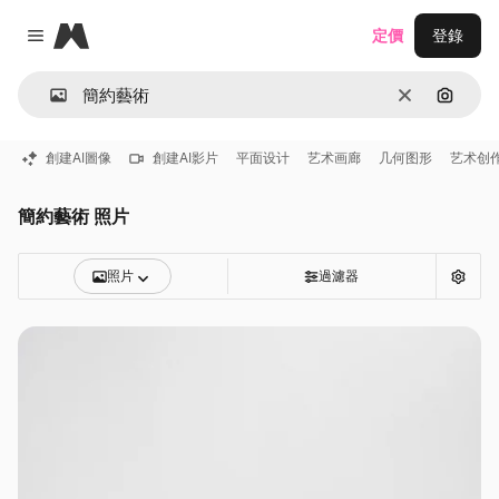
Magnific
定價
登錄
Close menu
清除
通過圖
創建AI圖像
創建AI影片
平面设计
艺术画廊
几何图形
艺术创
簡約藝術 照片
照片
過濾器