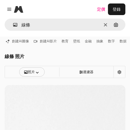
Magnific
定價
登錄
Close menu
清除
通過圖
創建AI圖像
創建AI影片
教育
壁纸
金融
抽象
数字
数据
線條 照片
照片
過濾器