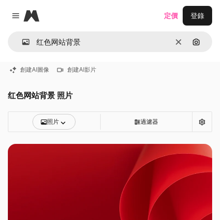
Magnific
定價
登錄
Close menu
清除
通過圖
創建AI圖像
創建AI影片
红色网站背景 照片
照片
過濾器