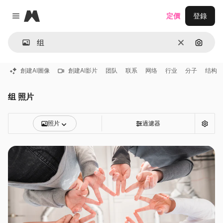
Magnific
定價
登錄
Close menu
清除
通過圖
創建AI圖像
創建AI影片
团队
联系
网络
行业
分子
结构
组 照片
照片
過濾器