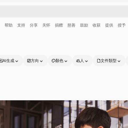
帮助
支持
分享
关怀
捐赠
慈善
鼓励
收获
提供
授予
AI生成
方向
顏色
人
文件類型