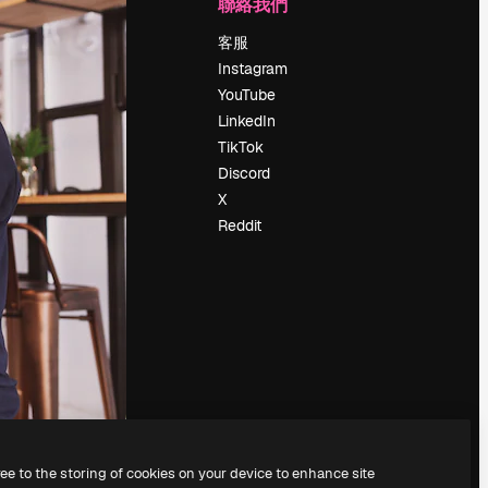
公司
聯絡我們
定價
客服
關於我們
Instagram
評論
YouTube
工作機會
LinkedIn
搜索趨勢
TikTok
博客
Discord
聚會活動
X
Slidesgo
Reddit
出售內容
新聞室
正在尋找
magnific.ai
ree to the storing of cookies on your device to enhance site