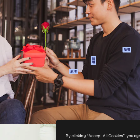
產品
開始使用
佳作品的創意平台。擁有超過
Spaces
Academy
，涵蓋創意人士、企業、代理商
AI助手
文件
AI圖像生成器
客服
港)
AI視頻生成器
使用條款
AI語音生成器
隱私政策
圖庫內容
原創作品
新增
MCP用於
Cookie 政策
新
增
Claude/ChatGPT
信任中心
AI助手
新增
聯盟夥伴
API
企業
流動應用程式
所有Magnific工具
-
2026
Freepik Company S.L.U.
版權所有
.
By clicking “Accept All Cookies”, you ag