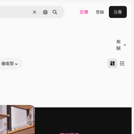
定價
登錄
注冊
清除
通過圖像搜索
搜尋
相
關
進階