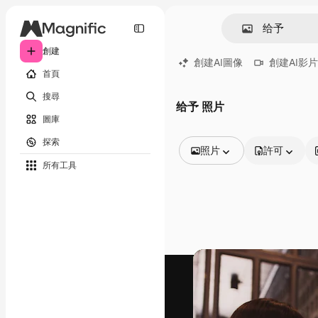
創建
創建AI圖像
創建AI影片
首頁
搜尋
给予 照片
圖庫
探索
照片
許可
所有工具
所有圖像
矢量
插圖
照片
PSD
模板
模型
視頻
片段
動態圖形
影片範本
圖標
3D模型