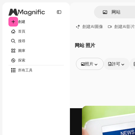
創建
創建AI圖像
創建AI影片
首頁
搜尋
网站 照片
圖庫
探索
照片
許可
所有工具
所有圖像
矢量
插圖
照片
PSD
模板
模型
視頻
片段
動態圖形
影片範本
圖標
3D模型