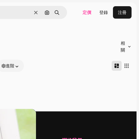
定價
登錄
注冊
清除
通過圖像搜索
搜尋
相
關
進階