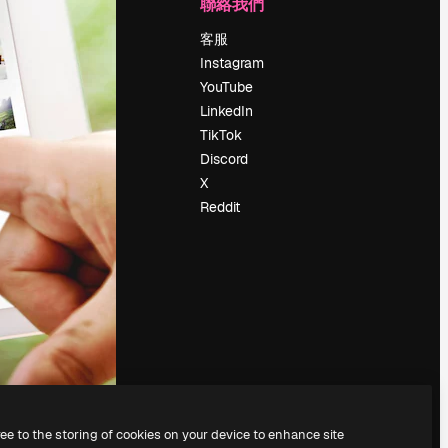
公司
聯絡我們
定價
客服
關於我們
Instagram
評論
YouTube
工作機會
LinkedIn
搜索趨勢
TikTok
博客
Discord
聚會活動
X
Slidesgo
Reddit
出售內容
新聞室
正在尋找
magnific.ai
ree to the storing of cookies on your device to enhance site