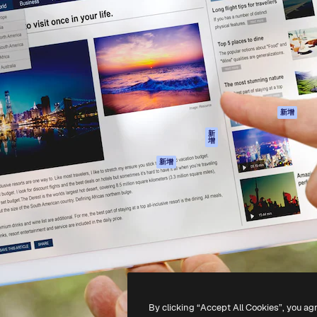
產品
開始使用
佳作品的創意平台。擁有超過
Spaces
Academy
，涵蓋創意人士、企業、代理商
AI助手
文件
AI圖像生成器
客服
港)
AI視頻生成器
使用條款
AI語音生成器
隱私政策
圖庫內容
原創作品
新增
MCP用於
Cookie 政策
新
增
Claude/ChatGPT
信任中心
AI助手
新增
聯盟夥伴
API
企業
流動應用程式
所有Magnific工具
-
2026
Freepik Company S.L.U.
版權所有
.
By clicking “Accept All Cookies”, you ag