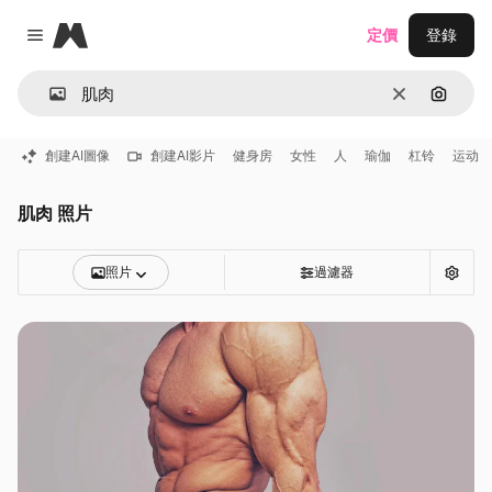
Magnific
定價
登錄
Close menu
清除
通過圖
創建AI圖像
創建AI影片
健身房
女性
人
瑜伽
杠铃
运动
肌肉 照片
照片
過濾器