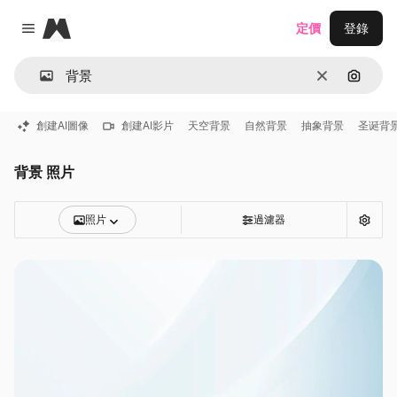
Magnific
定價
登錄
Close menu
清除
通過圖
創建AI圖像
創建AI影片
天空背景
自然背景
抽象背景
圣诞背
背景 照片
照片
過濾器