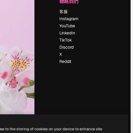
公司
聯絡我們
定價
客服
關於我們
Instagram
評論
YouTube
工作機會
LinkedIn
搜索趨勢
TikTok
博客
Discord
聚會活動
X
Slidesgo
Reddit
出售內容
新聞室
正在尋找
magnific.ai
ree to the storing of cookies on your device to enhance site