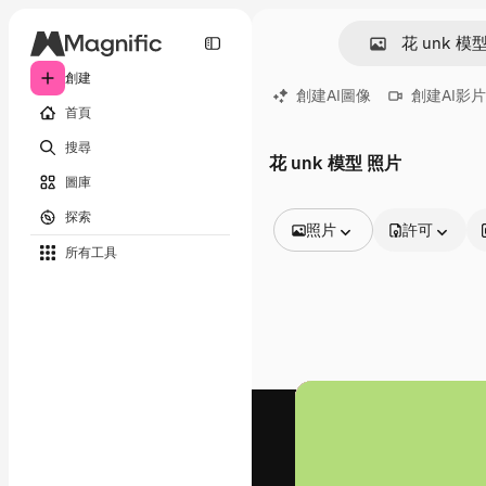
創建
創建AI圖像
創建AI影片
首頁
搜尋
花 unk 模型 照片
圖庫
探索
照片
許可
所有工具
所有圖像
矢量
插圖
照片
PSD
模板
模型
視頻
片段
動態圖形
影片範本
圖標
3D模型