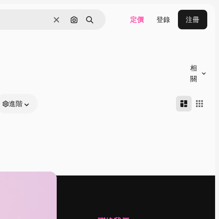
定價
登錄
注冊
清除
通過圖像搜索
搜尋
相
關
進階