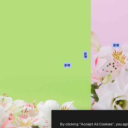
產品
開始使用
佳作品的創意平台。擁有超過
Spaces
Academy
，涵蓋創意人士、企業、代理商
AI助手
文件
AI圖像生成器
客服
港)
AI視頻生成器
使用條款
AI語音生成器
隱私政策
圖庫內容
原創作品
新增
MCP用於
Cookie 政策
新
增
Claude/ChatGPT
信任中心
AI助手
新增
聯盟夥伴
API
企業
流動應用程式
所有Magnific工具
-
2026
Freepik Company S.L.U.
版權所有
.
By clicking “Accept All Cookies”, you ag