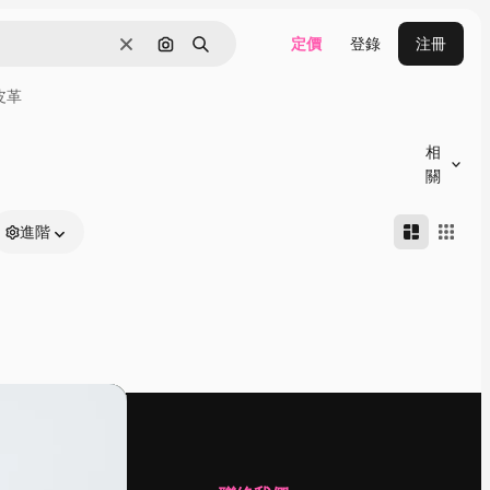
定價
登錄
注冊
清除
通過圖像搜索
搜尋
皮革
相
關
進階