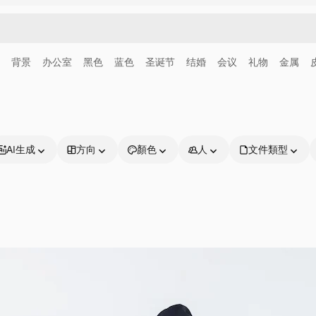
背景
办公室
黑色
蓝色
圣诞节
结婚
会议
礼物
金属
AI生成
方向
顏色
人
文件類型