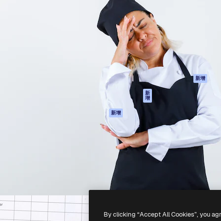
產品
開始使用
佳作品的創意平台。擁有超過
Spaces
Academy
，涵蓋創意人士、企業、代理商
AI助手
文件
AI圖像生成器
客服
港)
AI視頻生成器
使用條款
AI語音生成器
隱私政策
圖庫內容
原創作品
新增
MCP用於
Cookie 政策
新
增
Claude/ChatGPT
信任中心
AI助手
新增
聯盟夥伴
API
企業
流動應用程式
所有Magnific工具
-
2026
Freepik Company S.L.U.
版權所有
.
By clicking “Accept All Cookies”, you ag