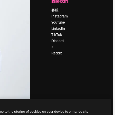
公司
聯絡我們
定價
客服
關於我們
Instagram
評論
YouTube
工作機會
LinkedIn
搜索趨勢
TikTok
博客
Discord
聚會活動
X
Slidesgo
Reddit
出售內容
新聞室
正在尋找
magnific.ai
ree to the storing of cookies on your device to enhance site