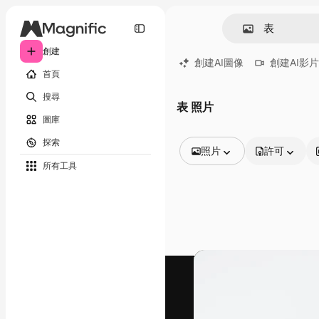
創建
創建AI圖像
創建AI影片
首頁
搜尋
表 照片
圖庫
探索
照片
許可
所有工具
所有圖像
矢量
插圖
照片
PSD
模板
模型
視頻
片段
動態圖形
影片範本
圖標
3D模型