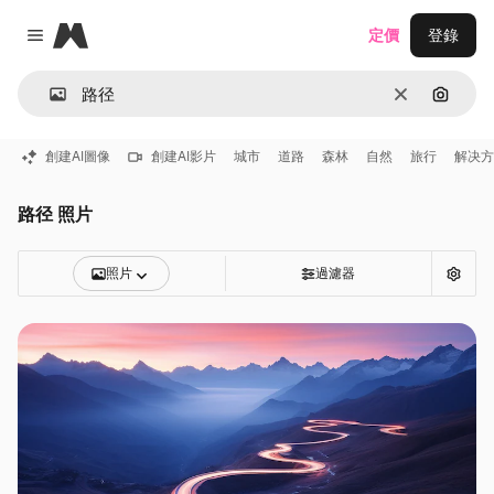
Magnific
定價
登錄
Close menu
清除
通過圖
創建AI圖像
創建AI影片
城市
道路
森林
自然
旅行
解决方
路径 照片
照片
過濾器