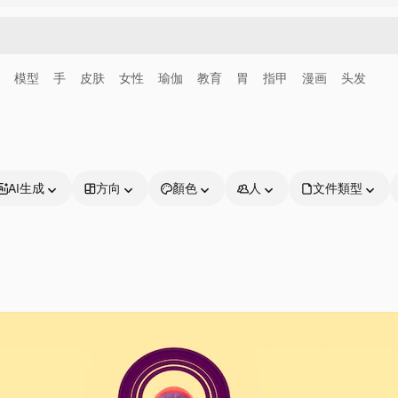
模型
手
皮肤
女性
瑜伽
教育
胃
指甲
漫画
头发
AI生成
方向
顏色
人
文件類型