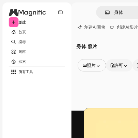
創建
創建AI圖像
創建AI影片
首頁
搜尋
身体 照片
圖庫
探索
照片
許可
所有工具
所有圖像
矢量
插圖
照片
PSD
模板
模型
視頻
片段
動態圖形
影片範本
圖標
3D模型