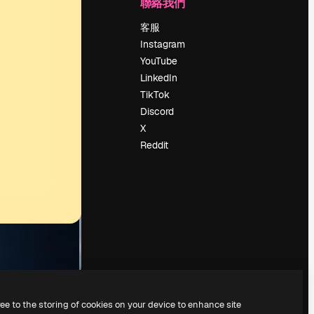
公司
聯絡我們
定價
客服
關於我們
Instagram
評論
YouTube
工作機會
LinkedIn
搜索趨勢
TikTok
博客
Discord
聚會活動
X
Slidesgo
Reddit
出售內容
新聞室
正在尋找
magnific.ai
ree to the storing of cookies on your device to enhance site