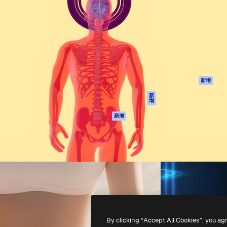
產品
開始使用
佳作品的創意平台。擁有超過
Spaces
Academy
，涵蓋創意人士、企業、代理商
AI助手
文件
AI圖像生成器
客服
港)
AI視頻生成器
使用條款
AI語音生成器
隱私政策
圖庫內容
原創作品
新增
MCP用於
Cookie 政策
新
增
Claude/ChatGPT
信任中心
AI助手
新增
聯盟夥伴
API
企業
流動應用程式
所有Magnific工具
-
2026
Freepik Company S.L.U.
版權所有
.
By clicking “Accept All Cookies”, you ag