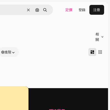
定價
登錄
注冊
清除
通過圖像搜索
搜尋
相
關
進階