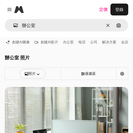
Magnific
定價
登錄
Close menu
清除
通過圖
創建AI圖像
創建AI影片
办公室
电话
公司
解决方案
会议
辦公室 照片
照片
過濾器