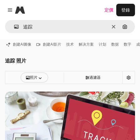
Magnific
定價
登錄
Close menu
清除
通過圖
創建AI圖像
創建AI影片
技术
解决方案
计划
数据
数字
成
追踪 照片
照片
過濾器