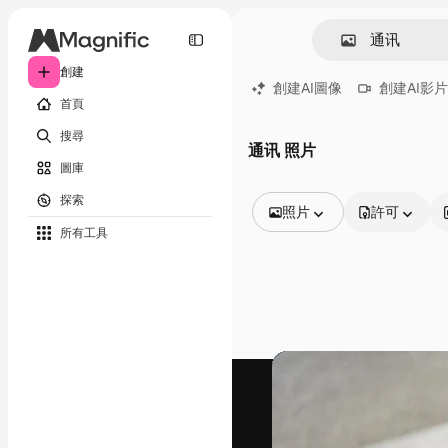
創建
創建AI圖像
創建AI影片
首頁
搜尋
通讯 照片
圖庫
探索
照片
許可
所有工具
所有圖像
矢量
插圖
照片
PSD
模板
模型
視頻
片段
動態圖形
影片範本
圖標
3D模型