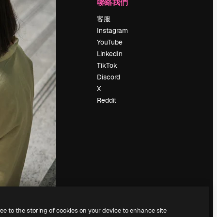
公司
聯絡我們
定價
客服
關於我們
Instagram
評論
YouTube
工作機會
LinkedIn
搜索趨勢
TikTok
博客
Discord
聚會活動
X
Slidesgo
Reddit
出售內容
新聞室
正在尋找
magnific.ai
ree to the storing of cookies on your device to enhance site