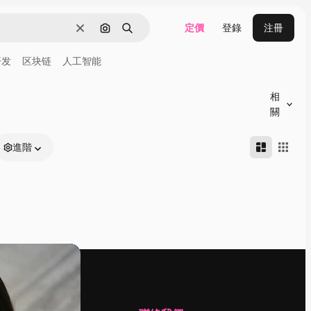
定價
登錄
注冊
清除
通過圖像搜索
搜尋
开发
区块链
人工智能
相
關
進階