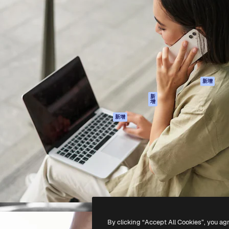
產品
開始使用
佳作品的創意平台。擁有超過
Spaces
Academy
，涵蓋創意人士、企業、代理商
AI助手
文件
AI圖像生成器
客服
港)
AI視頻生成器
使用條款
AI語音生成器
隱私政策
圖庫內容
原創作品
新增
MCP用於
Cookie 政策
新
增
Claude/ChatGPT
信任中心
AI助手
新增
聯盟夥伴
API
企業
流動應用程式
所有Magnific工具
-
2026
Freepik Company S.L.U.
版權所有
.
By clicking “Accept All Cookies”, you ag