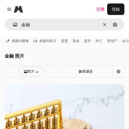
Magnific
定價
登錄
Close menu
清除
通過圖
創建AI圖像
創建AI影片
股票
黄金
股市
外汇
房地产
会计
金融 照片
照片
過濾器