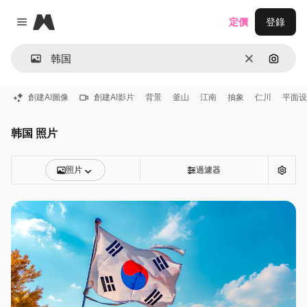
Magnific
定價
登錄
Close menu
清除
通過圖
創建AI圖像
創建AI影片
背景
釜山
江南
抽象
仁川
平面设
韩国 照片
照片
過濾器