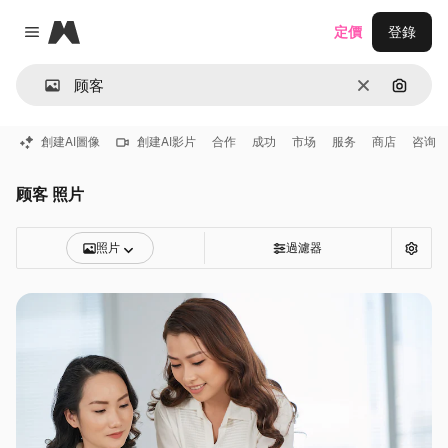
Magnific
定價
登錄
Close menu
清除
通過圖
創建AI圖像
創建AI影片
合作
成功
市场
服务
商店
咨询
顾客 照片
照片
過濾器