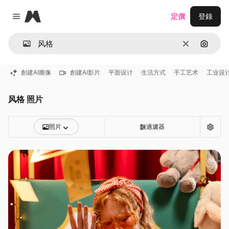
Magnific
定價
登錄
Close menu
清除
通過圖
創建AI圖像
創建AI影片
平面设计
生活方式
手工艺术
工业设
风格 照片
照片
過濾器