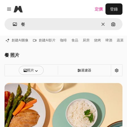
Magnific
定價
登錄
Close menu
清除
通過圖
創建AI圖像
創建AI影片
咖啡
食品
厨房
烧烤
啤酒
蔬菜
餐 照片
照片
過濾器