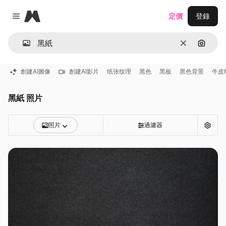
Magnific
定價
登錄
Close menu
清除
通過圖
創建AI圖像
創建AI影片
纸张纹理
黑色
黑板
黑色背景
牛皮
黑紙 照片
照片
過濾器