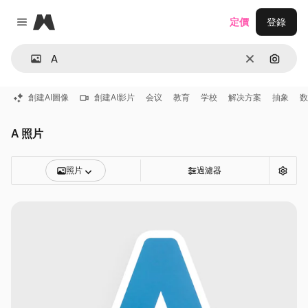
Magnific
定價
登錄
Close menu
清除
通過圖
創建AI圖像
創建AI影片
会议
教育
学校
解决方案
抽象
数
A 照片
照片
過濾器