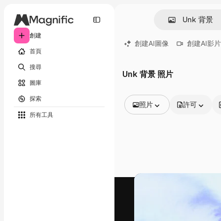
創建
創建AI圖像
創建AI影片
首頁
搜尋
Unk 背景 照片
圖庫
探索
照片
許可
所有工具
所有圖像
矢量
插圖
照片
PSD
模板
模型
視頻
片段
動態圖形
影片範本
圖標
3D模型