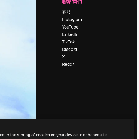
公司
聯絡我們
定價
客服
關於我們
Instagram
評論
YouTube
工作機會
LinkedIn
搜索趨勢
TikTok
博客
Discord
聚會活動
X
Slidesgo
Reddit
出售內容
新聞室
正在尋找
magnific.ai
ree to the storing of cookies on your device to enhance site