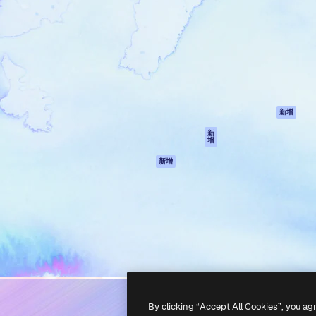
產品
開始使用
佳作品的創意平台。擁有超過
Spaces
Academy
，涵蓋創意人士、企業、代理商
AI助手
文件
AI圖像生成器
客服
港)
AI視頻生成器
使用條款
AI語音生成器
隱私政策
圖庫內容
原創作品
新增
MCP用於
Cookie 政策
新
增
Claude/ChatGPT
信任中心
AI助手
新增
聯盟夥伴
API
企業
流動應用程式
所有Magnific工具
-
2026
Freepik Company S.L.U.
版權所有
.
By clicking “Accept All Cookies”, you ag