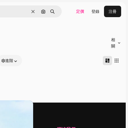
定價
登錄
注冊
清除
通過圖像搜索
搜尋
相
關
進階