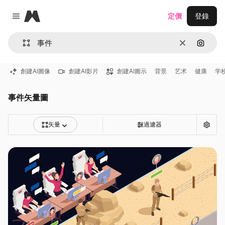
Magnific
定價
登錄
Close menu
清除
通過圖
創建AI圖像
創建AI影片
創建AI圖示
背景
艺术
健康
学
事件矢量圖
矢量
過濾器